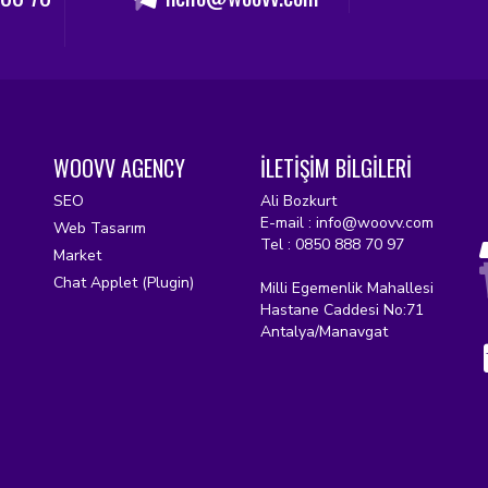
WOOVV AGENCY
İLETİŞİM BİLGİLERİ
SEO
Ali Bozkurt
E-mail : info@woovv.com
Web Tasarım
Tel : 0850 888 70 97
Market
Chat Applet (Plugin)
Milli Egemenlik Mahallesi
Hastane Caddesi No:71
Antalya/Manavgat