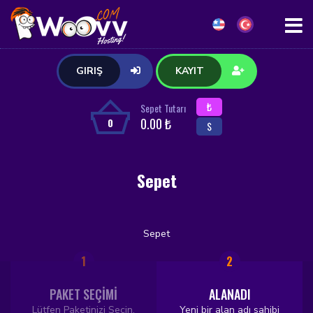
GIRIŞ
KAYIT
₺
Sepet Tutarı
0.00 ₺
0
$
Sepet
Sepet
1
2
PAKET SEÇİMİ
ALANADI
Lütfen Paketinizi Seçin.
Yeni bir alan adı sahibi